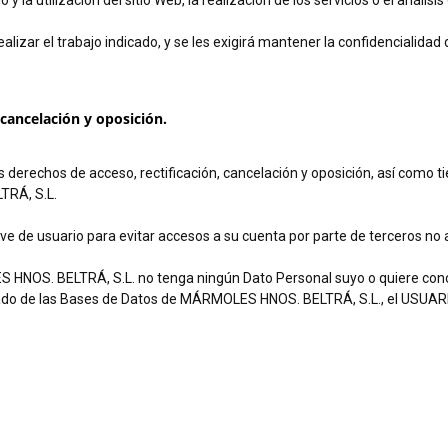
y la utilización del sitio Web, la realización de los servicios o el anális
realizar el trabajo indicado, y se les exigirá mantener la confidencialid
, cancelación y oposición.
 derechos de acceso, rectificación, cancelación y oposición, así como t
TRÁ, S.L.
ve de usuario para evitar accesos a su cuenta por parte de terceros no 
S HNOS. BELTRÁ, S.L. no tenga ningún Dato Personal suyo o quiere c
borrado de las Bases de Datos de MÁRMOLES HNOS. BELTRÁ, S.L., el US