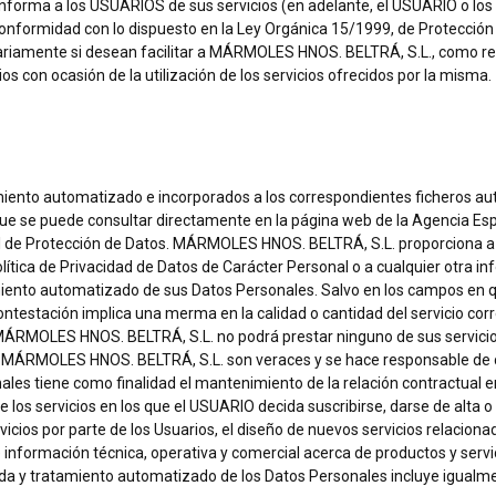
a a los USUARIOS de sus servicios (en adelante, el USUARIO o los U
conformidad con lo dispuesto en la Ley Orgánica 15/1999, de Protecció
tariamente si desean facilitar a MÁRMOLES HNOS. BELTRÁ, S.L., como re
s con ocasión de la utilización de los servicios ofrecidos por la misma.
nto automatizado e incorporados a los correspondientes ficheros a
, que se puede consultar directamente en la página web de la Agencia Es
ral de Protección de Datos. MÁRMOLES HNOS. BELTRÁ, S.L. proporciona 
lítica de Privacidad de Datos de Carácter Personal o a cualquier otra 
nto automatizado de sus Datos Personales. Salvo en los campos en que 
contestación implica una merma en la calidad o cantidad del servicio co
 MÁRMOLES HNOS. BELTRÁ, S.L. no podrá prestar ninguno de sus servicio
 a MÁRMOLES HNOS. BELTRÁ, S.L. son veraces y se hace responsable de 
ales tiene como finalidad el mantenimiento de la relación contractua
 los servicios en los que el USUARIO decida suscribirse, darse de alta o 
ervicios por parte de los Usuarios, el diseño de nuevos servicios relacion
, de información técnica, operativa y comercial acerca de productos y s
cogida y tratamiento automatizado de los Datos Personales incluye igual