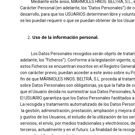
Mediante este aviso, MÁRMOLES HNOS. BELTRÁ, S.L., inform
Carácter Personal (en adelante, los “Datos Personales”) de 
desarrollo, para que los USUARIOS determinen libre y volun
se les puedan requerir o que se puedan obtener de los Usuario
Uso de la información personal.
Los Datos Personales recogidos serán objeto de tratamie
adelante, los “Ficheros”). Conforme a la legislación vigente
estos Ficheros se encuentran inscritos en el Registro Gene
con carácter previo, puedan acceder a este aviso sobre su Po
fin de que MÁRMOLES HNOS. BELTRÁ, S.L. proceda al tratamie
sobre Datos Personales son obligatorias, ya que la falta de 
que el Usuario decida no suministrar sus Datos Personales,
El USUARIO garantiza que los Datos Personales facilitados
La recogida y tratamiento automatizado de los Datos Person
la gestión, administración, prestación, ampliación y mejora de
y gustos de los Usuarios, el estudio de la utilización de los s
servicios, el envío, por medios tradicionales y electrónicos
terceros, actualmente y en el futuro. La finalidad de la re