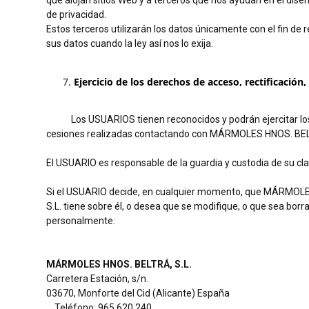
que alojan sitios Web y a terceros que nos ayudan en el diseño 
de privacidad.
Estos terceros utilizarán los datos únicamente con el fin de 
sus datos cuando la ley así nos lo exija.
Ejercicio de los derechos de acceso, rectificación
Los USUARIOS tienen reconocidos y podrán ejercitar los
cesiones realizadas contactando con MÁRMOLES HNOS. BEL
El USUARIO es responsable de la guardia y custodia de su cla
Si el USUARIO decide, en cualquier momento, que MÁRMOLE
S.L. tiene sobre él, o desea que se modifique, o que sea 
personalmente:
MÁRMOLES HNOS. BELTRÁ, S.L.
Carretera Estación, s/n.
03670, Monforte del Cid (Alicante) España
Teléfono: 965 620 240