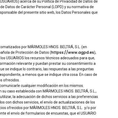
SUARIOS) acerca de su Política de Privacidad de Datos de
n de Datos de Carácter Personal (LOPD) y su normativa de
sponsable del presente sitio web, los Datos Personales que
utomatizados por MÁRMOLES HNOS. BELTRÁ, S.L. (en
httpss://www.agpd.es
pañola de Protección de Datos (
),
a los USUARIOS los recursos técnicos adecuados para que,
información relevante y puedan prestar su consentimiento a
se indique lo contrario, las respuestas a las preguntas
rrespondiente, a menos que se indique otra cosa. En caso de
s ofrecidos.
comunicarle cualquier modificación en los mismos.
l en su caso establecida con MÁRMOLES HNOS. BELTRÁ, S.L.,
utilizar, la adecuación de dichos servicios a las preferencias
ados con dichos servicios, el envío de actualizaciones de los
ervicios ofrecidos por MÁRMOLES HNOS. BELTRÁ, S.L. y/o por
mente el envío de formularios de encuestas, que el USUARIO