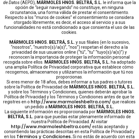
de Datos
(AEPD),
MÁRMOLES HNOS. BELTRÁ, S.L.
le informa que la
opción de “seguir navegando” no constituye, en ninguna
circunstancia, una forma válida de prestar el consentimiento.
Respecto a los “muros de cookies” el consentimiento se considera
otorgado libremente; es decir, el acceso al servicio y a sus
funcionalidades no está condicionado a que consienta el uso de las
cookies.
MÁRMOLES HNOS. BELTRÁ, S.L.
y sus filiales (en lo sucesivo,
“nosotros”, “nuestro(s)/a(s)”, “nos”) respetan el derecho a la
privacidad de sus usuarios online (“tú”, “tu” “tuyo(s)/a(s)”) y
reconocen la importancia de proteger la información personal
recogida sobre ellos.
MÁRMOLES HNOS. BELTRÁ, S.L.
ha adoptado
una amplia Política de Privacidad corporativa que establece cómo
recogemos, almacenamos y utilizamos la información que tú nos
proporcionas.
Si eres menor de 18 años, debes informar a tus padres o tutores
sobre la Política de Privacidad de
MÁRMOLES HNOS. BELTRÁ, S.L.
y sobre los Términos y Condiciones, quienes deberán aprobar la
Política de Privacidad y los Términos y Condiciones antes de que te
http://www.marmoleshbeltra.com/
registres en o
que realices
un pedido a
MÁRMOLES HNOS. BELTRÁ, S.L.
La siguiente información es proporcionada por
MÁRMOLES HNOS.
BELTRÁ, S.L.
para que puedas estar plenamente informado de
nuestra Política de Privacidad. Al visitar
http://www.marmoleshbeltra.com/
estás aceptando y
consintiendo las prácticas descritas en esta Política de Privacidad y
Términos y Condiciones.
en los
Si no estás de acuerdo con esta