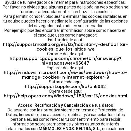
ayuda de tu navegador de Internet para instrucciones específicas.
Por favor, no olvides que algunas partes de la página web podrían no
funcionar adecuadamente si rechazas las cookies
Para permitir, conocer, bloquear o eliminar las cookies instaladas en
tu equipo puedes hacerlo mediante la configuración de las opciones
del navegador instalado en su ordenador.
Por ejemplo puedes encontrar información sobre cómo hacerlo en
el caso que uses como navegador:
Firefox desde aquí:
http://support.mozilla.org/es/kb/habilitar-y-deshabilitar-
cookies-que-los-sitios-we
Chrome desde aquí:
http://support.google.com/chrome/bin/answer.py?
hl=es&answer=95647
Explorer desde aquí:
http://windows.microsoft.com/es-es/windows7/how-to-
manage-cookies-in-internet-explorer-9
Safari desde aquí:
http://support.apple.com/kb/ph5042
Opera desde aquí:
http://help.opera.com/Windows/11.50/es-ES/cookies.html
Acceso, Rectificación y Cancelación de tus datos
De acuerdo con la normativa vigente en tema de Protección de
Datos, tienes derecho a acceder, rectificar y/o cancelar tus datos
personales, así como revocar tu consentimiento para recibir
información sobre promociones y otros asuntos de interés
relacionados con
MÁRMOLES HNOS. BELTRÁ, S.L.
, en cualquier