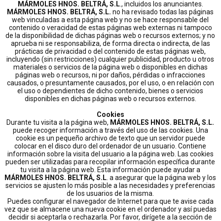
MÁRMOLES HNOS. BELTRÁ, S.L
., incluidos los anunciantes.
MÁRMOLES HNOS. BELTRÁ, S.L.
no ha revisado todas las páginas
web vinculadas a esta página web y no se hace responsable del
contenido o veracidad de estas páginas web externas ni tampoco
de la disponibilidad de dichas páginas web o recursos externos; y no
aprueba ni se responsabiliza, de forma directa o indirecta, de las
prácticas de privacidad o del contenido de estas páginas web,
incluyendo (sin restricciones) cualquier publicidad, producto u otros
materiales o servicios de la página web o disponibles en dichas
páginas web o recursos, ni por daños, pérdidas o infracciones
causados, o presuntamente causados, por el uso, o en relación con
el uso o dependientes de dicho contenido, bienes o servicios
disponibles en dichas páginas web o recursos externos.
Cookies
Durante tu visita a la página web,
MÁRMOLES HNOS. BELTRÁ, S.L.
puede recoger información a través del uso de las cookies. Una
cookie es un pequeño archivo de texto que un servidor puede
colocar en el disco duro del ordenador de un usuario. Contiene
información sobre la visita del usuario a la página web. Las cookies
pueden ser utilizadas para recopilar información específica durante
tu visita a la página web. Esta información puede ayudar a
MÁRMOLES HNOS. BELTRÁ, S.L
. a asegurar que la página web y los
servicios se ajusten lo más posible a las necesidades y preferencias
de los usuarios de la misma.
Puedes configurar el navegador de Internet para que te avise cada
vez que se almacene una nueva cookie en el ordenador y así puedas
decidir si aceptarla o rechazarla. Por favor, dirígete a la sección de