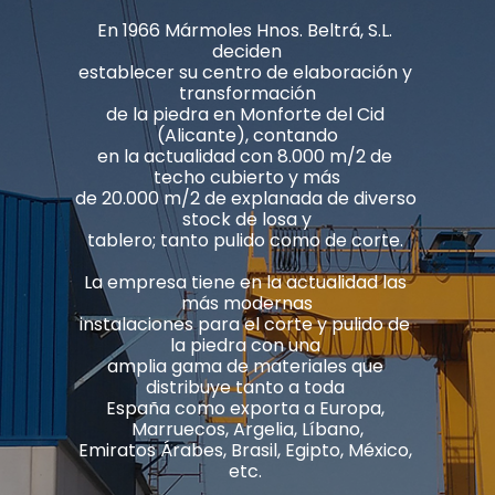
En 1966 Mármoles Hnos. Beltrá, S.L. 
deciden

establecer su centro de elaboración y 
transformación

de la piedra en Monforte del Cid 
(Alicante), contando

en la actualidad con 8.000 m/2 de 
techo cubierto y más

de 20.000 m/2 de explanada de diverso 
stock de losa y

tablero; tanto pulido como de corte. 

La empresa tiene en la actualidad las 
más modernas

instalaciones para el corte y pulido de 
la piedra con una 

amplia gama de materiales que 
distribuye tanto a toda 

España como exporta a Europa, 
Marruecos, Argelia, Líbano,

Emiratos Árabes, Brasil, Egipto, México, 
etc. 